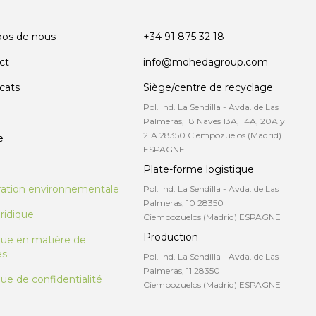
pos de nous
+34 91 875 32 18
ct
info@mohedagroup.com
icats
Siège/centre de recyclage
Pol. Ind. La Sendilla - Avda. de Las
Palmeras, 18 Naves 13A, 14A, 20A y
21A 28350 Ciempozuelos (Madrid)
e
ESPAGNE
Plate-forme logistique
ration environnementale
Pol. Ind. La Sendilla - Avda. de Las
Palmeras, 10 28350
uridique
Ciempozuelos (Madrid) ESPAGNE
Production
ique en matière de
es
Pol. Ind. La Sendilla - Avda. de Las
Palmeras, 11 28350
que de confidentialité
Ciempozuelos (Madrid) ESPAGNE