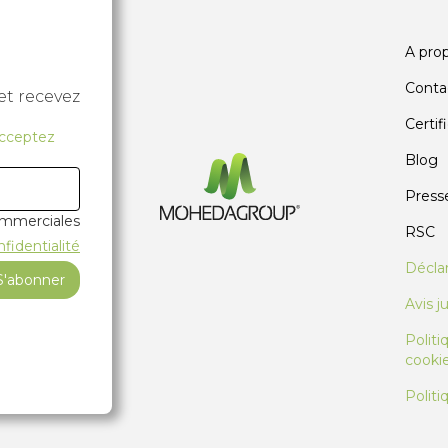
A pro
Conta
et recevez
Certif
acceptez
Blog
Press
ommerciales
RSC
nfidentialité
Décla
Avis j
Polit
cooki
Politi