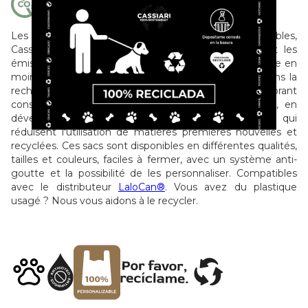
Les sacs pour chiens Cassiari 100 % recyclés et recyclables,
Cassiari 100 % durables, réduisent considérablement les
émissions de CO2 en utilisant jusqu'à 60 % de plastique en
moins. Comment le faisons-nous ? En investissant dans la
recherche et le développement, en améliorant
constamment nos lignes de production et, surtout, en
développant des formules de nouvelle génération qui
réduisent l'utilisation de matières premières nouvelles et
recyclées. Ces sacs sont disponibles en différentes qualités,
tailles et couleurs, faciles à fermer, avec un système anti-
goutte et la possibilité de les personnaliser. Compatibles
avec le distributeur
LaloCan®
. Vous avez du plastique
usagé ? Nous vous aidons à le recycler.