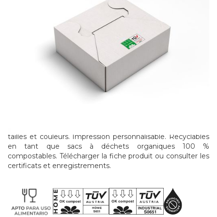
Voir les certificats
Biocompostable
Cassiari fabrique des sacs commerciaux compostables à
usage alimentaire. Composés de polymères qui se
décomposent en compost au contact de la matière
organique, de la lumière du soleil ou de l'humidité. Certifié
par le TÜV Autriche. Disponibles en différentes qualités,
tailles et couleurs. Impression personnalisable. Recyclables
en tant que sacs à déchets organiques 100 %
compostables. Télécharger la fiche produit ou consulter les
certificats et enregistrements.